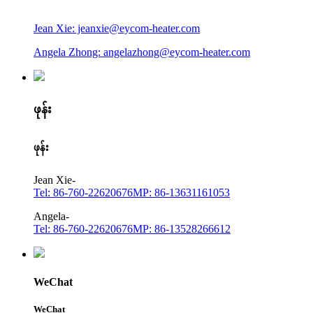
Jean Xie: jeanxie@eycom-heater.com
Angela Zhong: angelazhong@eycom-heater.com
ဖုန်း
ဖုန်း
Jean Xie-
Tel: 86-760-22620676
MP: 86-13631161053
Angela-
Tel: 86-760-22620676
MP: 86-13528266612
WeChat
WeChat