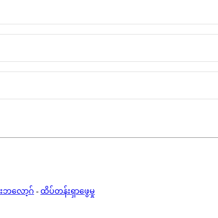
်းဘလော့ဂ်
-
ထိပ်တန်းရှာဖွေမှု