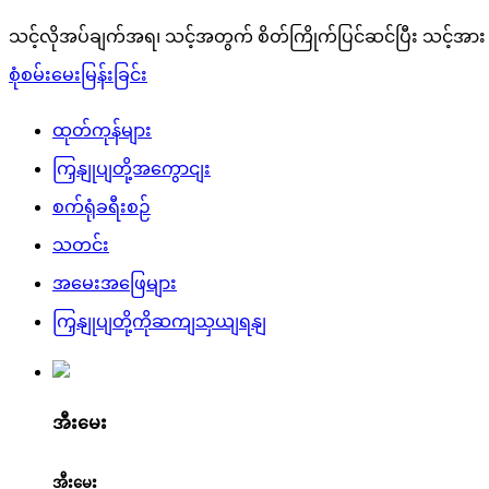
သင့်လိုအပ်ချက်အရ၊ သင့်အတွက် စိတ်ကြိုက်ပြင်ဆင်ပြီး သင့်အား ပိ
စုံစမ်းမေးမြန်းခြင်း
ထုတ်ကုန်များ
ကြှနျုပျတို့အကွောငျး
စက်ရုံခရီးစဉ်
သတင်း
အမေးအဖြေများ
ကြှနျုပျတို့ကိုဆကျသှယျရနျ
အီးမေး
အီးမေး