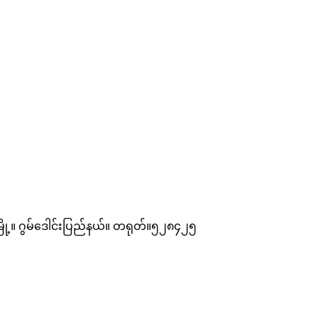
n မြို့။ ဂွမ်ဒေါင်းပြည်နယ်။ တရုတ်။၅၂၈၄၂၅