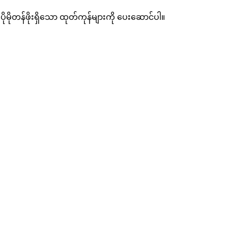
ုမိုတန်ဖိုးရှိသော ထုတ်ကုန်များကို ပေးဆောင်ပါ။