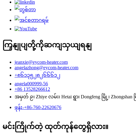
ကြှနျုပျတို့ကိုဆကျသှယျရနျ
jeanxie@eycom-heater.com
angelazhong@eycom-heater.com
+၈၆၁၃၅၂၈၂၆၆၆၁၂
angela000999-56
+86 13528266612
အမှတ် ၉၊ Zhiye လမ်း၊ Hetai ရွာ၊ Dongfeng မြို့၊ Zhongsha
ဖုန်း-+86-760-22620676
မင်းကြိုက်တဲ့ ထုတ်ကုန်တွေရှိလား။