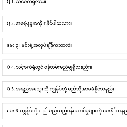
Q 1. သင်စက်ရုံလား။
Q 2. အခမဲ့နမူနာကို ရနိုင်ပါသလား။
မေး ၃။ မင်းရဲ့အလုပ်ချိန်ကဘာလဲ။
Q 4. သင့်စက်ရုံတွင် ဝန်ထမ်းမည်မျှရှိသနည်း။
Q 5. အရည်အသွေးကို ကျွန်ုပ်တို့ မည်သို့အာမခံနိုင်သနည်း။
မေး 6. ကျွန်ုပ်တို့သည် မည်သည့်ဝန်ဆောင်မှုများကို ပေးနိုင်သနည