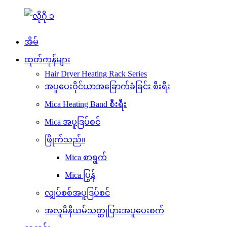
အိမ်
ထုတ်ကုန်များ
Hair Dryer Heating Rack Series
အပူပေးဝိုင်ယာအခြောက်ခံခြင်း စီးရီး
Mica Heating Band စီးရီး
Mica အပူဒြပ်စင်
ဖြိုက်သည်။
Mica စာရွက်
Mica ပြွန်
လျှပ်စစ်အပူဒြပ်စင်
အလူမီနီယမ်သတ္တုပြားအပူပေးစက်