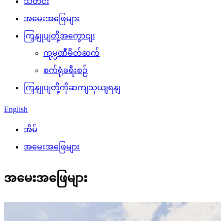
သတင်း
အမေးအဖြေများ
ကြှနျုပျတို့အကွောငျး
ကုမ္ပဏီမိတ်ဆက်
စက်ရုံခရီးစဉ်
ကြှနျုပျတို့ကိုဆကျသှယျရနျ
English
အိမ်
အမေးအဖြေများ
အမေးအဖြေများ