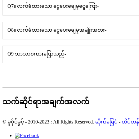
Q7။ လက်ခံထားသော ငွေပေးချေမှုငွေကြေး-
Q8။ လက်ခံထားသော ငွေပေးချေမှုအမျိုးအစား-
Q9 ဘာသာစကားပြောသည်-
သက်ဆိုင်ရာအချက်အလက်
© မူပိုင်ခွင့် - 2010-2023 : All Rights Reserved.
ဆိုက်မြေပုံ
-
ထိပ်တန