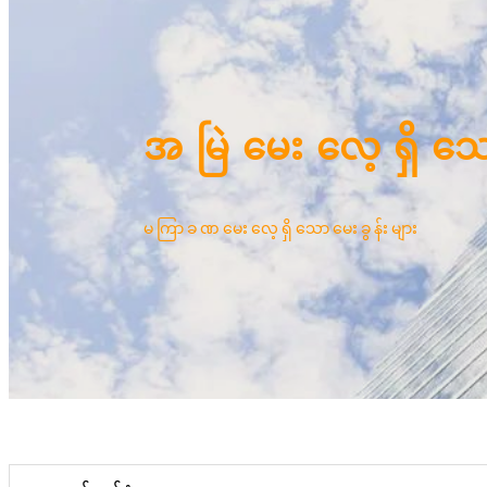
အမြဲမေးလေ့ရှိသေ
မကြာခဏမေးလေ့ရှိသောမေးခွန်းများ